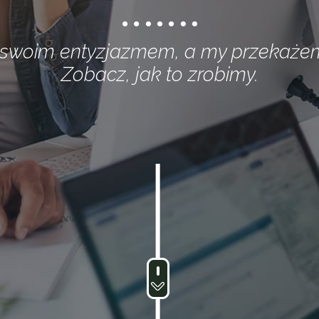
 swoim entyzjazmem, a my przekażemy
Zobacz, jak to zrobimy.