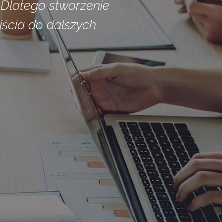
 Dlatego stworzenie
jścia do dalszych