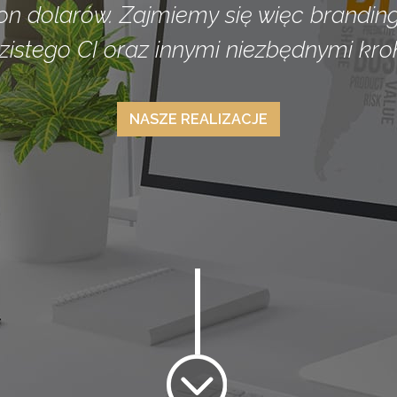
ion dolarów. Zajmiemy się więc brandin
zistego CI oraz innymi niezbędnymi kro
NASZE REALIZACJE