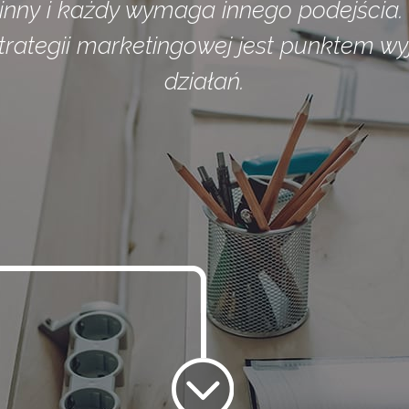
 inny i każdy wymaga innego podejścia.
strategii marketingowej jest punktem wy
działań.