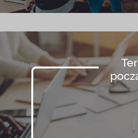
Ter
począ