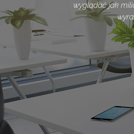
wyglądać jak mil
wyra