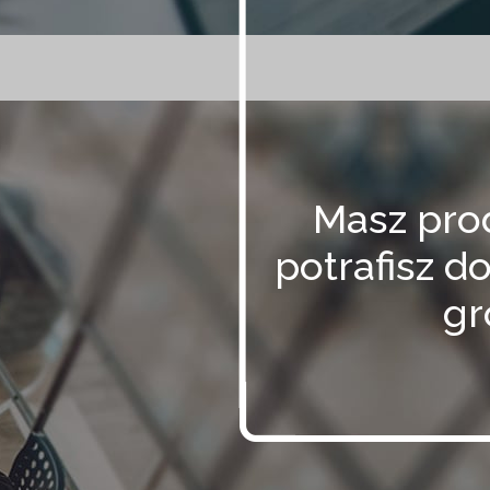
Masz prod
potrafisz d
gr