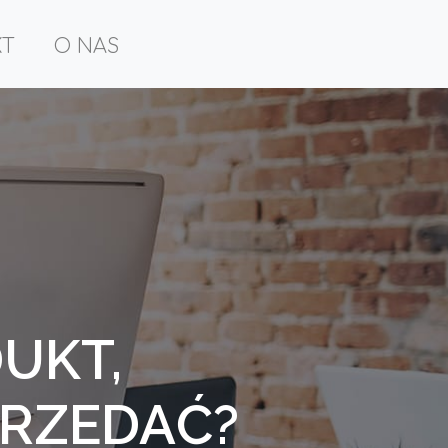
KT
O NAS
UKT,
PRZEDAĆ?